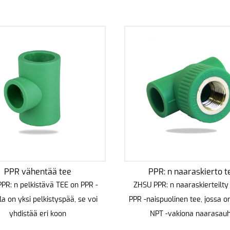
PPR vähentää tee
PPR: n naaraskierto t
PR: n pelkistävä TEE on PPR -
ZHSU PPR: n naaraskierteilty
lla on yksi pelkistyspää, se voi
PPR -naispuolinen tee, jossa on
yhdistää eri koon
NPT -vakiona naarasau