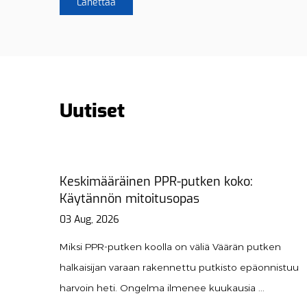
Uutiset
PPR Union Guide: Asennus-, tyypit ja
huoltovinkit
31 Jul, 2026
utken
Miksi PPR-liitokset ovat välttämättömiä nykyaikais
äonnistuu
putkistolle? A PPR-liitto on erikoisliitin, joka
..
mahdollistaa Polypropyl...