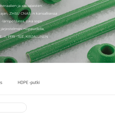
riaalien ja saksalaisten
 ajan, ZHSU CNAS: n kansallisessa
-lämpötilassa, joka sopii
ärjestelmiin, nopeudella,
RE: n, PPR -TEE, KIRJALLINEN
us
HDPE -putki