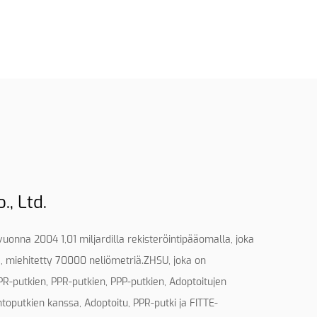
, Ltd.
uonna 2004 1,01 miljardilla rekisteröintipääomalla, joka
la, miehitetty 70000 neliömetriä.ZHSU, joka on
PR-putkien, PPR-putkien, PPP-putkien, Adoptoitujen
toputkien kanssa, Adoptoitu, PPR-putki ja FITTE-